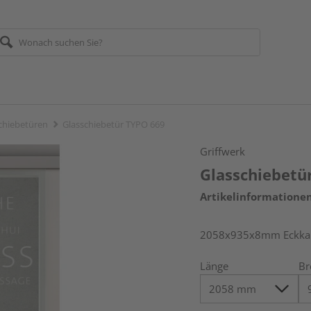
chiebetüren
Glasschiebetür TYPO 669
Griffwerk
Glasschiebetü
Artikelinformatione
2058x935x8mm Eckkant
Länge
Br