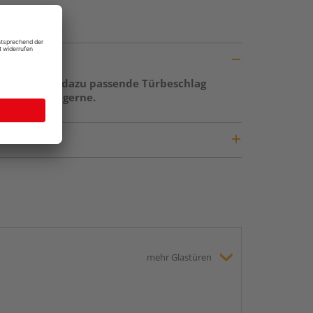
ge sowie der dazu passende Türbeschlag
r berät Sie gerne.
mehr Glastüren