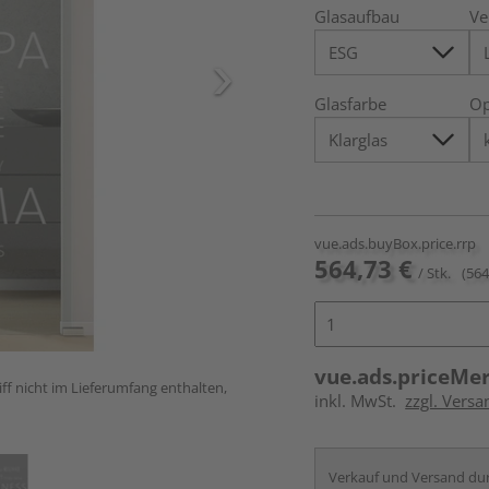
Glasaufbau
Ve
Glasfarbe
Op
vue.ads.buyBox.price.rrp
564,73 €
/ Stk.
(564
vue.ads.priceMe
ff nicht im Lieferumfang enthalten,
inkl. MwSt.
zzgl. Versa
Verkauf und Versand du