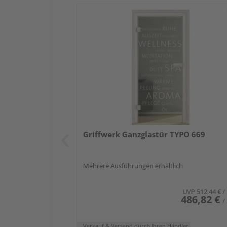
Griffwerk Ganzglastür TYPO 669
Mehrere Ausführungen erhältlich
UVP
512,44 €
/
486,82 €
/
Verkauf & Versand
durch Ihren Händler