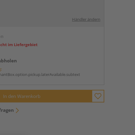
Händler ändern
en
icht im Liefergebiet
abholen
g:
antBox.option.pickup.laterAvailable.subtext
In den Warenkorb
fragen