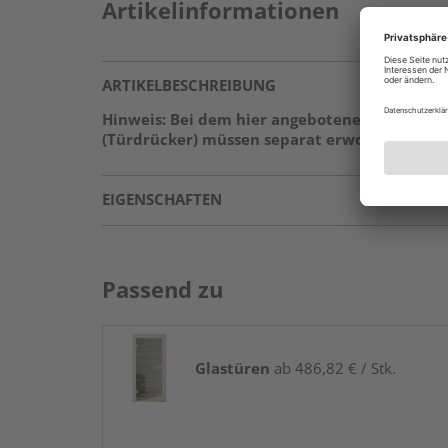
Artikelinformationen
ARTIKELBESCHREIBUNG
Hinweis: Bei dem hier angebotenen Produkt h
(Türdrücker) müssen separat erworben werden
EIGENSCHAFTEN
Passend zu
Glastüren
ab 486,82 € / Stk.