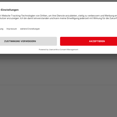
andelt es sich nur um ein Türblatt, die dazu passende Zar
, sofern nicht bereits vorhanden. Ihr HolzLand-Fachhändle