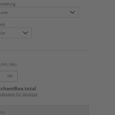
redelung
tik
,73 € / Stk.)
Stk.
rchantBox.total
ndkosten für Stückgut
rch: