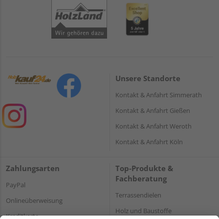
Unsere Standorte
Kontakt & Anfahrt Simmerath
Kontakt & Anfahrt Gießen
Kontakt & Anfahrt Weroth
Kontakt & Anfahrt Köln
Zahlungsarten
Top-Produkte &
Fachberatung
PayPal
Terrassendielen
Onlineüberweisung
Holz und Baustoffe
Kreditkarte