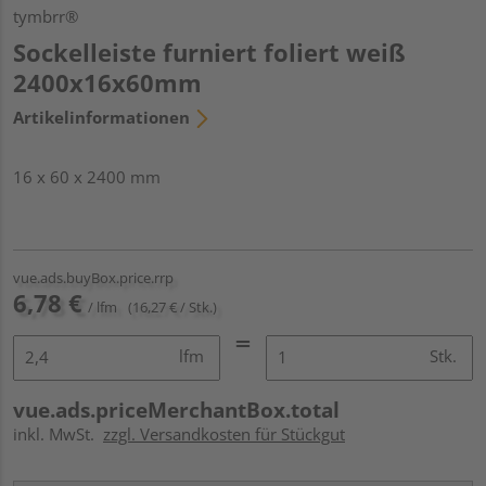
tymbrr®
Sockelleiste furniert foliert weiß
2400x16x60mm
Artikelinformationen
16 x 60 x 2400 mm
vue.ads.buyBox.price.rrp
6,78 €
/ lfm
(16,27 € / Stk.)
lfm
Stk.
vue.ads.priceMerchantBox.total
inkl. MwSt.
zzgl. Versandkosten für Stückgut