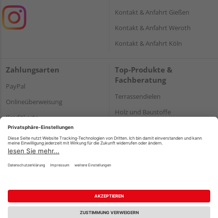
Kontakt & Anfahrt Gießen
Kontakt & Anfahrt Weroth
Kontakt & Anfahrt Köln
Zahlungsarten
Top-Produkte &
Fachberatung
PayPal
Terrassendielen
Onlineüberweisung
Holz und Baustoffe
Kreditkarte
Parkett
Rechnung*
*Bonität vorausgesetzt
Impressum
Datenschutz
AGB
Barrierefreiheitserklärung
Vertrag widerrufen