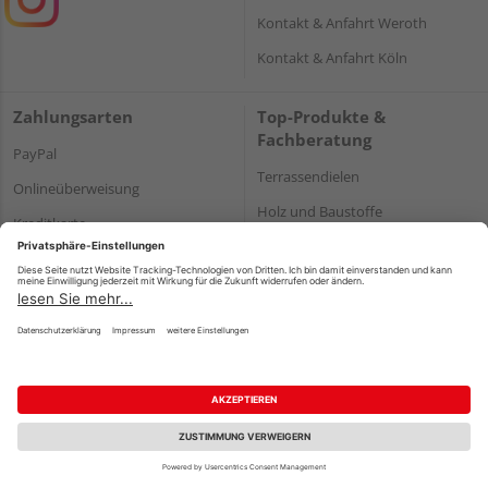
Kontakt & Anfahrt Weroth
Kontakt & Anfahrt Köln
Zahlungsarten
Top-Produkte &
Fachberatung
PayPal
Terrassendielen
Onlineüberweisung
Holz und Baustoffe
Kreditkarte
Parkett
Rechnung*
*Bonität vorausgesetzt
Impressum
Datenschutz
AGB
Barrierefreiheitserklärung
Vertrag widerrufen
©
HolzLand GmbH