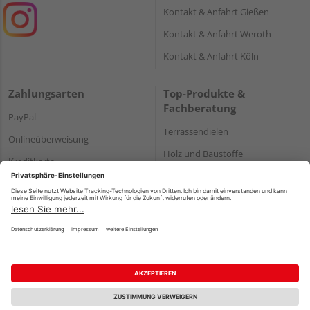
Kontakt & Anfahrt Gießen
Kontakt & Anfahrt Weroth
Kontakt & Anfahrt Köln
Zahlungsarten
Top-Produkte &
Fachberatung
PayPal
Terrassendielen
Onlineüberweisung
Holz und Baustoffe
Kreditkarte
Parkett
Rechnung*
*Bonität vorausgesetzt
Impressum
Datenschutz
AGB
Barrierefreiheitserklärung
Vertrag widerrufen