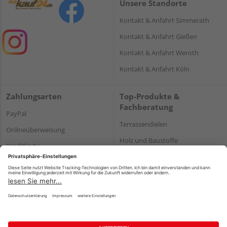
Unsere Standorte
Kontakt & Anfahrt Simmerath
Kontakt & Anfahrt Gießen
Kontakt & Anfahrt Weroth
Kontakt & Anfahrt Köln
Zahlungsarten
Top-Produkte &
Fachberatung
PayPal
Terrassendielen
Onlineüberweisung
Holz und Baustoffe
Kreditkarte
Parkett
Rechnung*
*Bonität vorausgesetzt
Impressum
Datenschutz
AGB
Barrierefreiheitserklärung