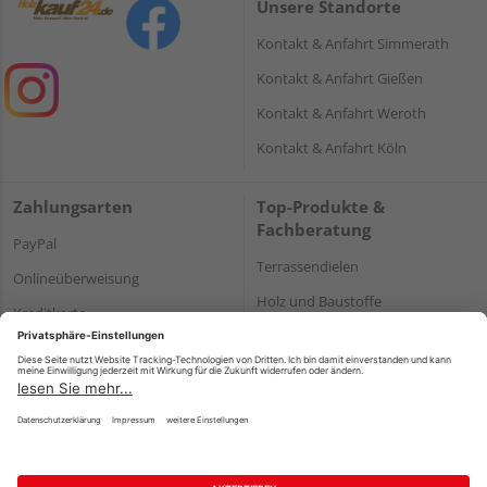
Unsere Standorte
Kontakt & Anfahrt Simmerath
Kontakt & Anfahrt Gießen
Kontakt & Anfahrt Weroth
Kontakt & Anfahrt Köln
Zahlungsarten
Top-Produkte &
Fachberatung
PayPal
Terrassendielen
Onlineüberweisung
Holz und Baustoffe
Kreditkarte
Parkett
Rechnung*
*Bonität vorausgesetzt
Impressum
Datenschutz
AGB
Barrierefreiheitserklärung