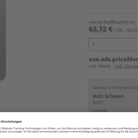
vue.ads.buyBox.price.rrp
63,72 €
/ Stk.
(63,72 
vue.ads.priceMe
inkl. MwSt.
zzgl. Versa
Verkauf und Versand du
Holz Schwan
Köln
Kontakt
Online bestell
Auf Vorbestellun