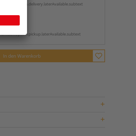
antBox.option.delivery.laterAvailable.subtext
abholen
g:
antBox.option.pickup.laterAvailable.subtext
In den Warenkorb