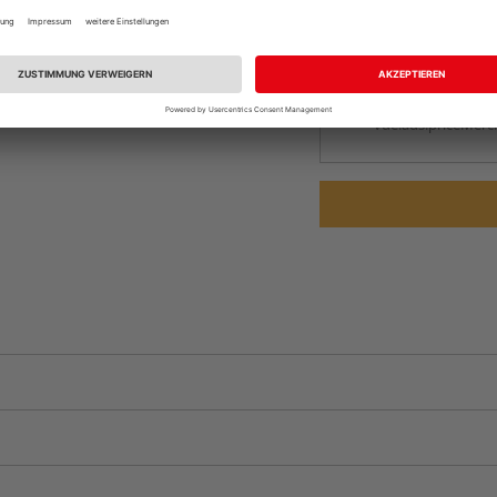
vue.ads.priceMerch
Beim Händler 
Auf Vorbestellun
vue.ads.priceMerch