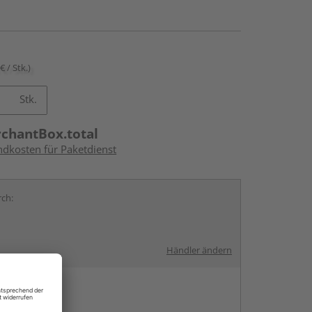
€ / Stk.)
Stk.
rchantBox.total
ndkosten für Paketdienst
rch:
Händler ändern
en
g: