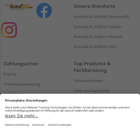
Unsere Standorte
Kontakt & Anfahrt Simmerath
Kontakt & Anfahrt Gießen
Kontakt & Anfahrt Weroth
Kontakt & Anfahrt Köln
Zahlungsarten
Top-Produkte &
Fachberatung
PayPal
Terrassendielen
Onlineüberweisung
Holz und Baustoffe
Kreditkarte
Parkett
Rechnung*
*Bonität vorausgesetzt
Impressum
Datenschutz
AGB
Barrierefreiheitserklärung