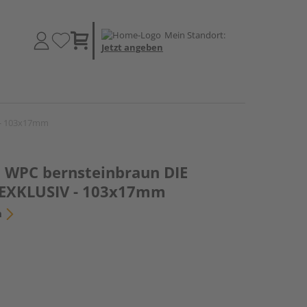
Mein Standort:
Jetzt angeben
 - 103x17mm
l WPC bernsteinbraun DIE
EXKLUSIV - 103x17mm
n