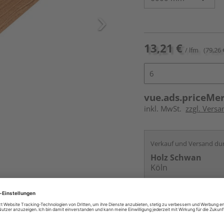
13,21 €
/ lfm
(79,26 
vue.ads.priceMe
inkl. MwSt.
zzgl. Vers
Verkauf und Versand du
Holz Schwan
Köln
Kontakt
Online bestell
Ihr Standort ist n