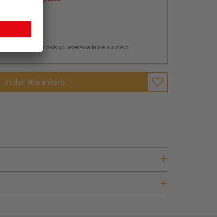
abholen
g:
antBox.option.pickup.laterAvailable.subtext
In den Warenkorb