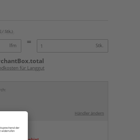
€ / Stk.)
lfm
Stk.
rchantBox.total
andkosten für Langgut
rch:
Händler ändern
en
icht im Liefergebiet