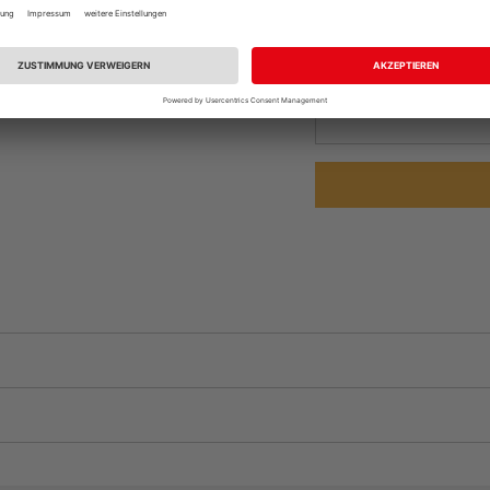
Beim Händler 
Auf Vorbestellun
vue.ads.priceMerch