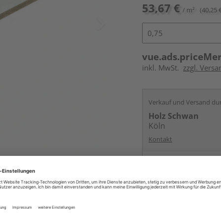
53,67 €
/ m²
(40,25 €
vue.ads.priceMe
inkl. MwSt.
zzgl. Versa
Verkauf und Versand du
Holz Schwan
Köln
Kontakt
Online bestell
Ihr Standort ist n
Lieferbar von
ande
Beim Händler 