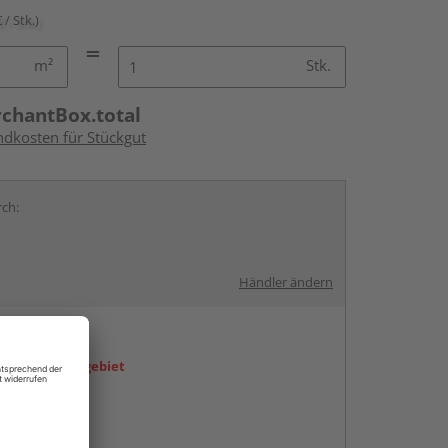
 / Stk.)
m²
Stk.
rchantBox.total
ndkosten für Stückgut
rch:
Händler ändern
en
icht im Liefergebiet
ren Händlern
abholen