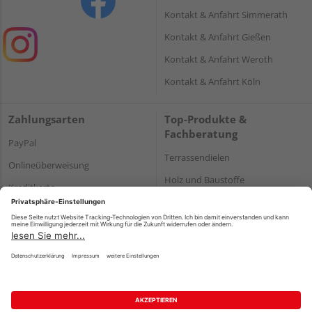
Kontakt & Anfahrt Simmerath
Kontakt & Anfahrt Gießen
Kontakt & Anfahrt Weroth
Kontakt & Anfahrt Köln
Zahlungsarten
Top-Produkte &
Fachberatung
PayPal
Terrassendielen
Onlineüberweisung
Holz und Baustoffe
Kreditkarte
Parkett
Rechnung*
*Bonität vorausgesetzt
Impressum
Datenschutz
AGB
Barrierefreiheitserklärung