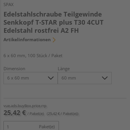
SPAX
Edelstahlschraube Teilgewinde
Senkkopf T-STAR plus T30 4CUT
Edelstahl rostfrei A2 FH
Artikelinformationen
6 x 60 mm, 100 Stück / Paket
Dimension
Länge
vue.ads.buyBox.price.rrp
25,42 €
/ Paket(e)
(25,42 € / Paket(e))
Paket(e)