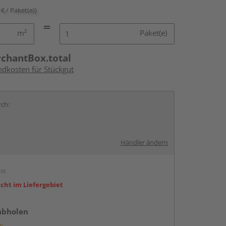
 € / Paket(e))
m²
Paket(e)
rchantBox.total
ndkosten für Stückgut
rch:
Händler ändern
en
icht im Liefergebiet
abholen
g: