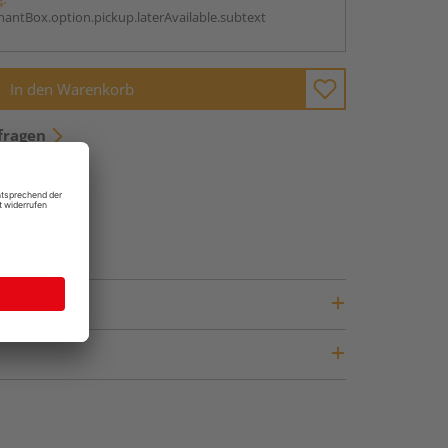
antBox.option.pickup.laterAvailable.subtext
In den Warenkorb
fragen