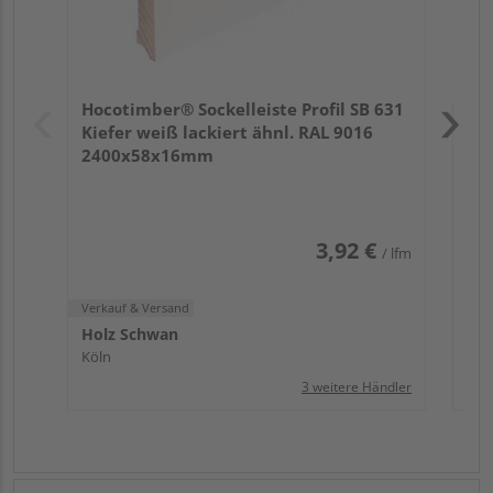
Verk
Hol
Hocotimber® Sockelleiste Profil SB 631
Köl
Kiefer weiß lackiert ähnl. RAL 9016
2400x58x16mm
3,92 €
/ lfm
Verkauf & Versand
Holz Schwan
Köln
3 weitere Händler