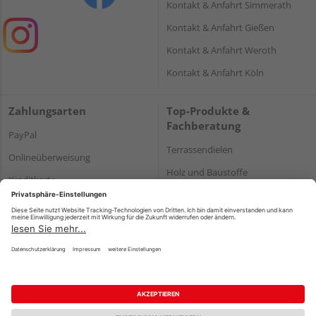
Kontakt & Anfahrt Simmerath
Kontakt & Anfahrt Gießen
Kontakt & Anfahrt Weroth
Kontakt & Anfahrt Köln
Zahlungsarten
Top-Produkte &
Fachberatung
PayPal
Terrassendielen
Onlineüberweisung
Holz und Baustoffe
Kreditkarte
Parkett
Rechnung*
*Bonität vorausgesetzt
Impressum
Datenschutz
AGB
Barrierefreiheitserklärung
Vertrag widerrufen