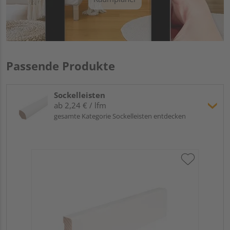
Passende Produkte
Sockelleisten
ab 2,24 € / lfm
gesamte Kategorie Sockelleisten entdecken
Hoc
Kie
24