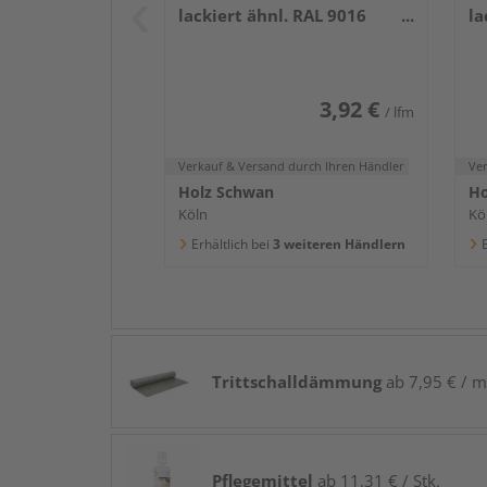
lackiert ähnl. RAL 9016
la
2400x58x16mm
2
3,92 €
/ lfm
Verkauf & Versand
durch Ihren Händler
Ve
Holz Schwan
Ho
Köln
Kö
Erhältlich bei
3 weiteren Händlern
E
Trittschalldämmung
ab 7,95 € / m
Pflegemittel
ab 11,31 € / Stk.