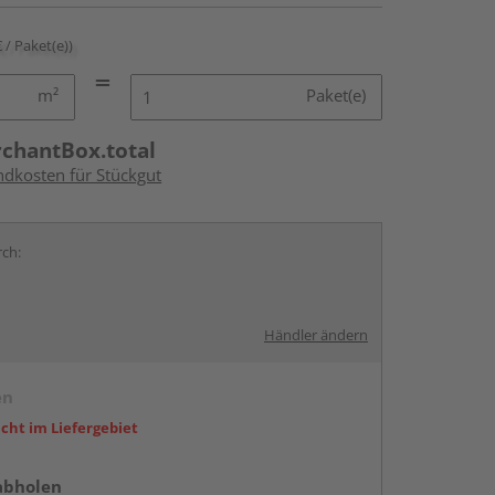
€ / Paket(e))
m²
Paket(e)
rchantBox.total
ndkosten für Stückgut
rch:
Händler ändern
en
icht im Liefergebiet
abholen