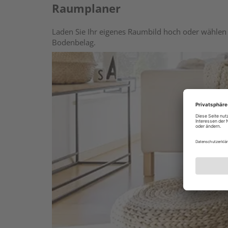
Raumplaner
Laden Sie Ihr eigenes Raumbild hoch oder wählen 
Bodenbelag.