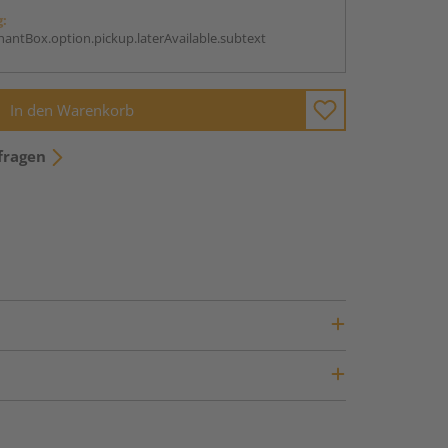
g:
antBox.option.pickup.laterAvailable.subtext
In den Warenkorb
fragen