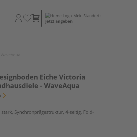
Mein Standort:
Jetzt angeben
 - WaveAqua
esignboden Eiche Victoria
ndhausdiele - WaveAqua
n
stark, Synchronprägestruktur, 4-seitig, Fold-