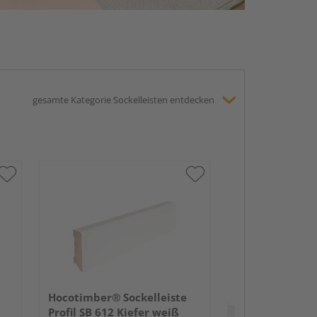
gesamte Kategorie Sockelleisten entdecken
HARO Stecksock
16x58mm 2,2m
lackiert Holzst
Hocotimber® Sockelleiste
Verkauf & Versand
du
Profil SB 612 Kiefer weiß