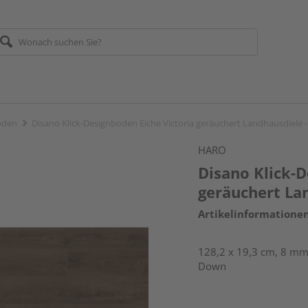
öden
Disano Klick-Designboden Eiche Victoria geräuchert Landhausdiele
HARO
Disano Klick-D
geräuchert La
Artikelinformatione
128,2 x 19,3 cm, 8 mm 
Down