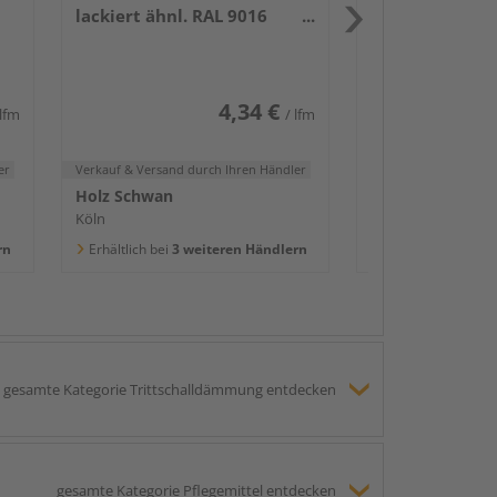
lackiert ähnl. RAL 9016
Holz Schwan
2400x58x16mm
Köln
Erhältlich bei
3 we
4,34 €
 lfm
/ lfm
er
Verkauf & Versand
durch Ihren Händler
Holz Schwan
Köln
rn
Erhältlich bei
3 weiteren Händlern
gesamte Kategorie Trittschalldämmung entdecken
gesamte Kategorie Pflegemittel entdecken