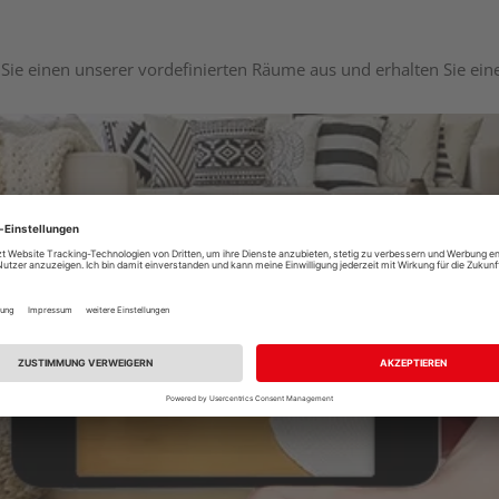
Sie einen unserer vordefinierten Räume aus und erhalten Sie ei
Raumplaner