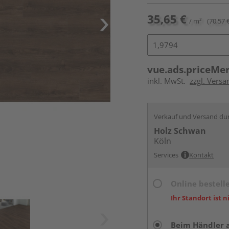
35,65 €
/ m²
(70,57 
vue.ads.priceMe
inkl. MwSt.
zzgl. Versa
Verkauf und Versand du
Holz Schwan
Köln
Services
Kontakt
Online bestell
Ihr Standort ist n
Beim Händler 