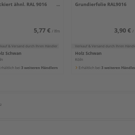
ckiert ähnl. RAL 9016
Grundierfolie RAL9016
400x80x16mm
5,77 €
3,90 €
/ lfm
/
rkauf & Versand
durch Ihren Händler
Verkauf & Versand
durch Ihren Händl
lz Schwan
Holz Schwan
ln
Köln
rhältlich bei
3 weiteren Händlern
Erhältlich bei
3 weiteren Händle
²