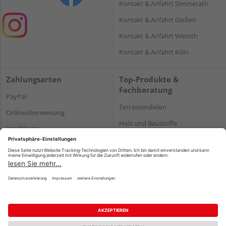
Kontakt & Anfahrt Simmerath
Kontakt & Anfahrt Gießen
Kontakt & Anfahrt Weroth
Kontakt & Anfahrt Köln
Zahlungsarten
Top-Produkte &
Fachberatung
PayPal
Terrassendielen
Onlineüberweisung
Holz und Baustoffe
Kreditkarte
Parkett
Rechnung*
*Bonität vorausgesetzt
Impressum
Datenschutz
AGB
Barrierefreiheitserklärung
Vertrag widerrufen