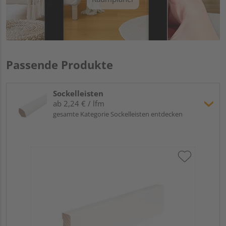
Passende Produkte
Sockelleisten
ab 2,24 € / lfm
gesamte Kategorie Sockelleisten entdecken
Hoc
Kie
24