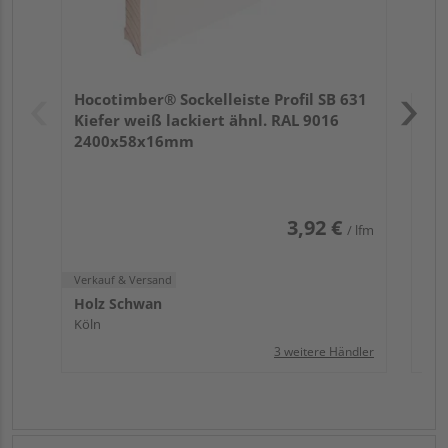
Verk
Hol
Hocotimber® Sockelleiste Profil SB 631
Köl
Kiefer weiß lackiert ähnl. RAL 9016
2400x58x16mm
3,92 €
/ lfm
Verkauf & Versand
Holz Schwan
Köln
3 weitere Händler