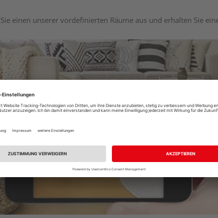
Sie einen unserer vordefinierten Räume aus und erhalten Sie ei
Raumplaner