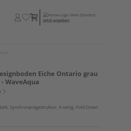
Mein Standort:
Jetzt angeben
eAqua
Designboden Eiche Ontario grau
 - WaveAqua
n
ark, Synchronprägestruktur, 4-seitig, Fold-Down