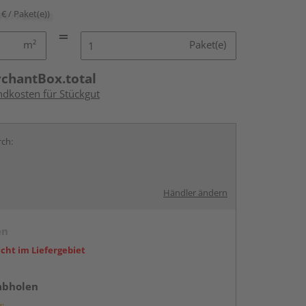
 € / Paket(e))
m²
Paket(e)
rchantBox.total
ndkosten für Stückgut
rch:
Händler ändern
en
icht im Liefergebiet
abholen
g: