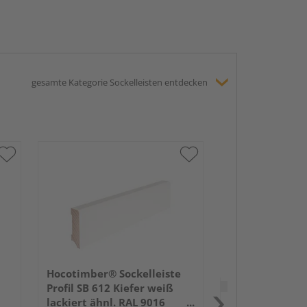
gesamte Kategorie Sockelleisten entdecken
HARO Stecksock
16x58mm 2,2m
lackiert Holzst
Hocotimber® Sockelleiste
Verkauf & Versand
du
Profil SB 612 Kiefer weiß
lackiert ähnl. RAL 9016
Holz Schwan