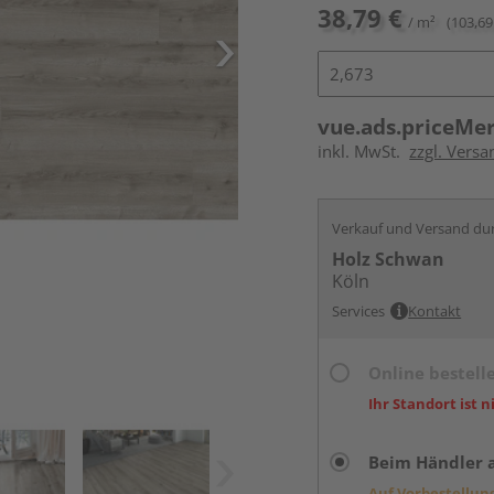
38,79 €
/ m²
(103,69
vue.ads.priceMe
inkl. MwSt.
zzgl. Versa
Verkauf und Versand du
Holz Schwan
Köln
Services
Kontakt
Online bestell
Ihr Standort ist n
Beim Händler 
Auf Vorbestellun