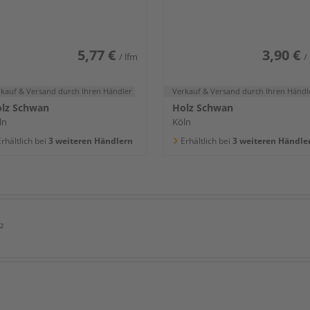
400x80x16mm
5,77 €
3,90 €
/ lfm
/
rkauf & Versand
durch Ihren Händler
Verkauf & Versand
durch Ihren Händl
lz Schwan
Holz Schwan
ln
Köln
rhältlich bei
3 weiteren Händlern
Erhältlich bei
3 weiteren Händle
²