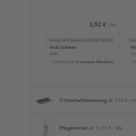
2400x58x16mm
2
3,92 €
/ lfm
Verkauf & Versand
durch Ihren Händler
Ve
Holz Schwan
Ho
Köln
Kö
Erhältlich bei
3 weiteren Händlern
E
Trittschalldämmung
ab 7,95 € / m
Pflegemittel
ab 11,31 € / Stk.