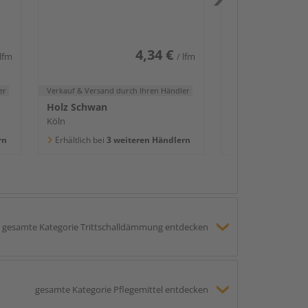
2400x58x16mm
Köln
Erhältlich bei
3 we
4,34 €
 lfm
/ lfm
er
Verkauf & Versand
durch Ihren Händler
Holz Schwan
Köln
rn
Erhältlich bei
3 weiteren Händlern
gesamte Kategorie Trittschalldämmung entdecken
gesamte Kategorie Pflegemittel entdecken