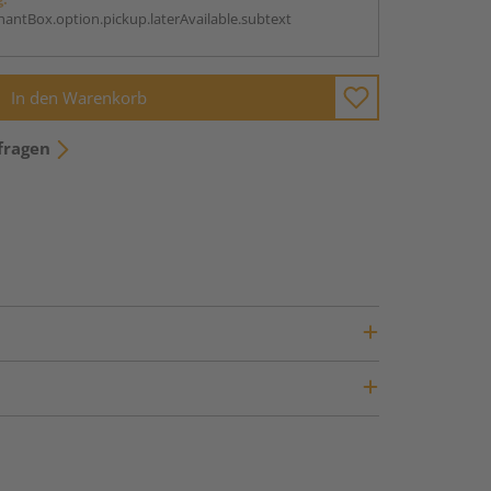
antBox.option.pickup.laterAvailable.subtext
In den Warenkorb
fragen