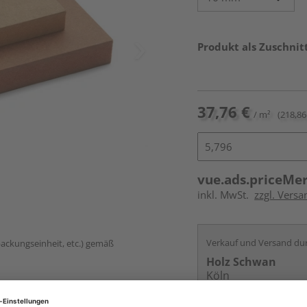
Produkt als Zuschnit
37,76 €
/ m²
(218,86 
vue.ads.priceMe
inkl. MwSt.
zzgl. Vers
Verkauf und Versand du
packungseinheit, etc.) gemäß
Holz Schwan
Köln
Services
Kontakt