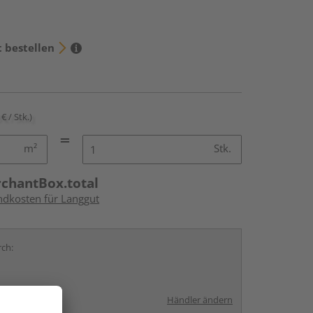
t bestellen
€ / Stk.)
m²
Stk.
rchantBox.total
andkosten für Langgut
rch:
Händler ändern