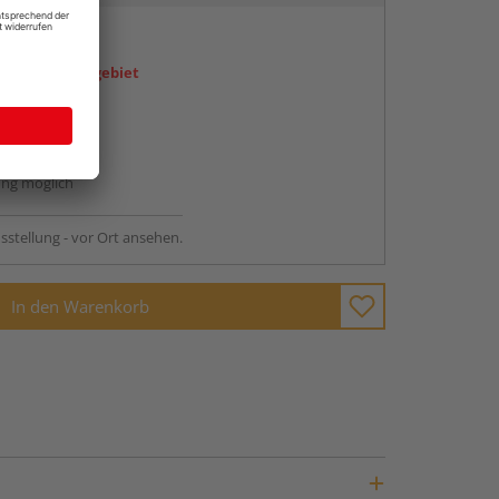
en
icht im Liefergebiet
ren Händlern
abholen
ng möglich
sstellung - vor Ort ansehen.
In den Warenkorb