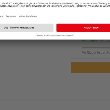
Online bestell
Ihr Standort ist n
Lieferbar von
ande
Beim Händler 
Auf Lager:
Abholu
Verfügbar in der Au