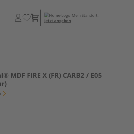
Mein Standort:
Jetzt angeben
l® MDF FIRE X (FR) CARB2 / E05
r)
n