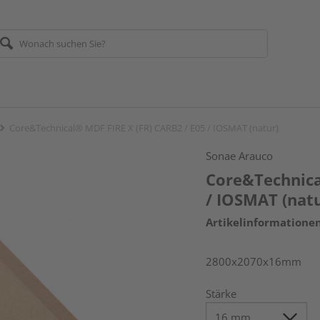
Core&Technical® MDF FIRE X (FR) CARB2 / E05 / IOSMAT (natur)
Sonae Arauco
Core&Technica
/ IOSMAT (natu
Artikelinformatione
2800x2070x16mm
Stärke