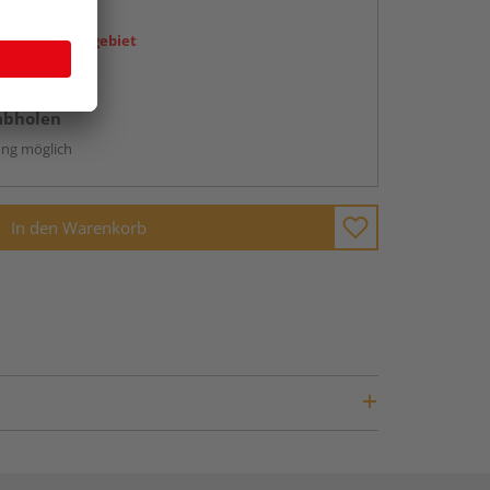
en
icht im Liefergebiet
ren Händlern
abholen
ng möglich
In den Warenkorb