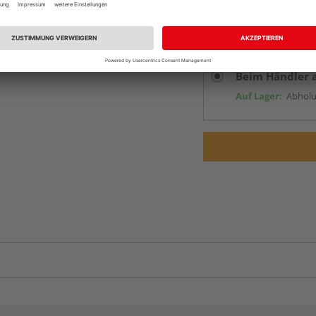
Online bestell
Ihr Standort ist n
Lieferbar von
ande
Beim Händler 
Auf Lager:
Abholu