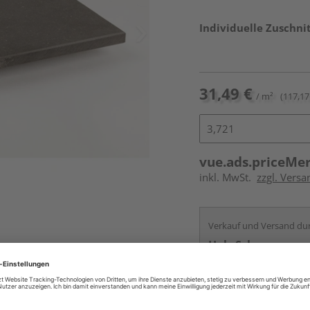
Individuelle Zuschnit
31,49 €
/ m²
(117,17 
vue.ads.priceMe
inkl. MwSt.
zzgl. Vers
Verkauf und Versand du
Holz Schwan
Köln
Services
Kontakt