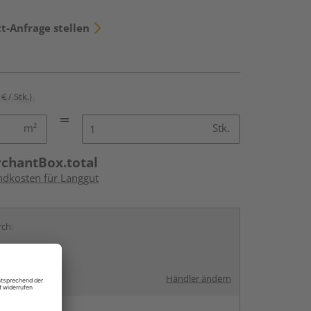
t-Anfrage stellen
€ / Stk.)
m²
Stk.
rchantBox.total
andkosten für Langgut
rch:
Händler ändern