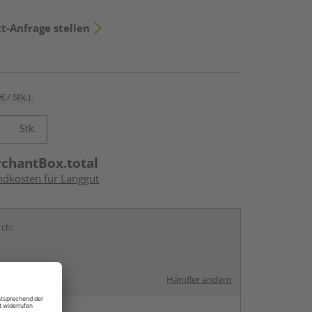
t-Anfrage stellen
€ / Stk.)
Stk.
rchantBox.total
andkosten für Langgut
rch:
Händler ändern