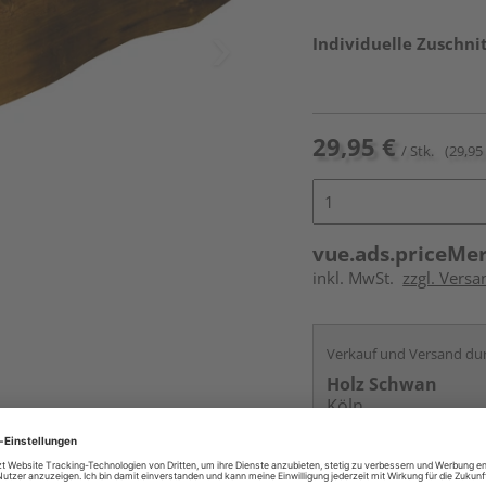
Individuelle Zuschnit
29,95 €
/ Stk.
(29,95 
vue.ads.priceMe
inkl. MwSt.
zzgl. Vers
Verkauf und Versand du
Holz Schwan
Köln
Services
Kontakt