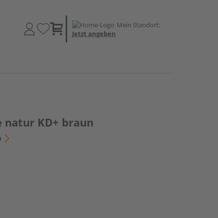
Mein Standort:
Jetzt angeben
 natur KD+ braun
n