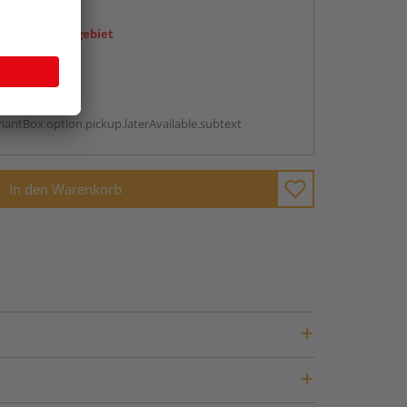
en
icht im Liefergebiet
abholen
g:
antBox.option.pickup.laterAvailable.subtext
In den Warenkorb