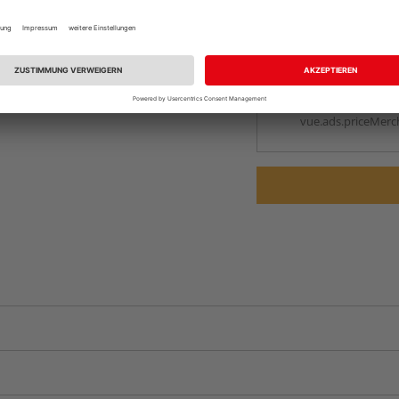
Online bestell
Ihr Standort ist n
Beim Händler 
Auf Vorbestellun
vue.ads.priceMerch