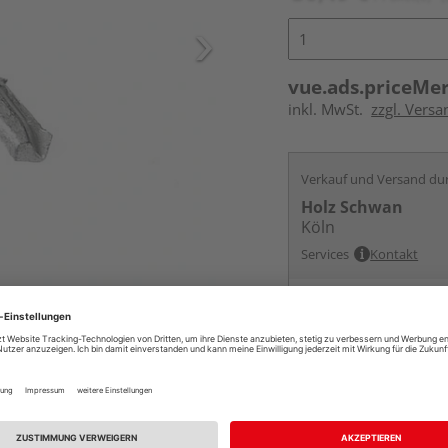
vue.ads.priceMe
inkl. MwSt.
zzgl. Versa
Verkauf und Versand du
Holz Schwan
Köln
Services
Kontakt
Online bestell
Auf Vorbestellun
vue.ads.priceMerch
Beim Händler 
Auf Vorbestellun