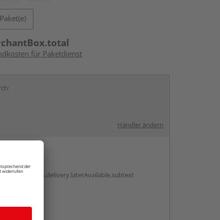
Paket(e)
rchantBox.total
ndkosten für Paketdienst
rch:
Händler ändern
en
g:
antBox.option.delivery.laterAvailable.subtext
abholen
g: