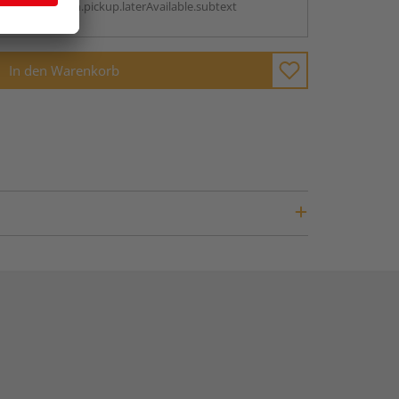
antBox.option.pickup.laterAvailable.subtext
In den Warenkorb