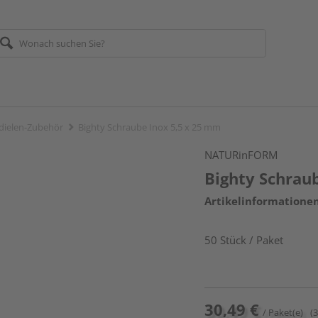
dielen-Zubehör
Bighty Schraube Inox 5,5 x 25 mm
NATURinFORM
Bighty Schrau
Artikelinformatione
50 Stück / Paket
30,49 €
/ Paket(e)
(