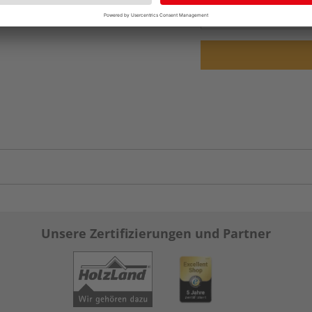
vue.ads.priceMerch
Unsere Zertifizierungen und Partner