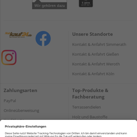
Unsere Standorte
Kontakt & Anfahrt Simmerath
Kontakt & Anfahrt Gießen
Kontakt & Anfahrt Weroth
Kontakt & Anfahrt Köln
Zahlungsarten
Top-Produkte &
Fachberatung
PayPal
Terrassendielen
Onlineüberweisung
Holz und Baustoffe
Kreditkarte
Parkett
Rechnung*