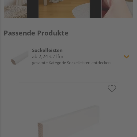
Passende Produkte
Sockelleisten
ab 2,24 € / lfm
gesamte Kategorie Sockelleisten entdecken
Hoc
Kie
24