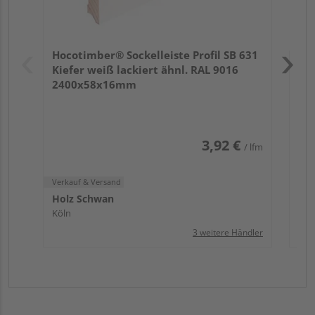
Verk
Hol
Hocotimber® Sockelleiste Profil SB 631
Köl
Kiefer weiß lackiert ähnl. RAL 9016
2400x58x16mm
3,92 €
/ lfm
Verkauf & Versand
Holz Schwan
Köln
3 weitere Händler