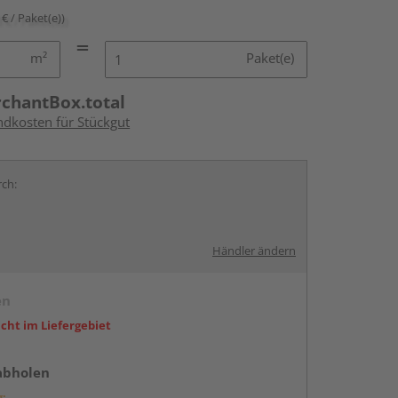
 € / Paket(e))
m²
Paket(e)
rchantBox.total
ndkosten für Stückgut
rch:
Händler ändern
en
icht im Liefergebiet
abholen
g: