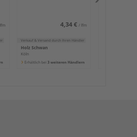
2400x58x16mm
Köln
Erhältlich bei
3 we
4,34 €
 lfm
/ lfm
er
Verkauf & Versand
durch Ihren Händler
Holz Schwan
Köln
rn
Erhältlich bei
3 weiteren Händlern