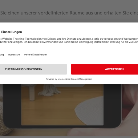
Sie einen unserer vordefinierten Räume aus und erhalten Sie ei
Raumplaner