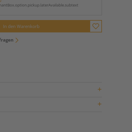
antBox.option.pickup.laterAvailable.subtext
In den Warenkorb
fragen