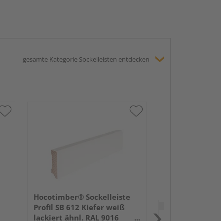
gesamte Kategorie Sockelleisten entdecken
HARO Stecksock
16x58mm 2,2m
lackiert Holzst
Hocotimber® Sockelleiste
Verkauf & Versand
du
Profil SB 612 Kiefer weiß
lackiert ähnl. RAL 9016
Holz Schwan