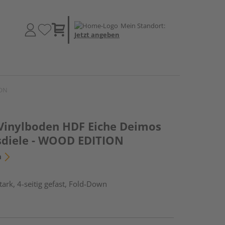
Mein Standort:
Jetzt angeben
ION
-Vinylboden HDF Eiche Deimos
sdiele - WOOD EDITION
n
ark, 4-seitig gefast, Fold-Down