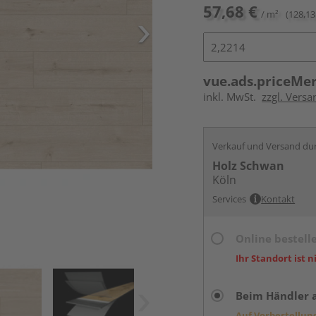
57,68 €
/ m²
(128,13
vue.ads.priceMe
inkl. MwSt.
zzgl. Versa
Verkauf und Versand du
Holz Schwan
Köln
Services
Kontakt
Online bestell
Ihr Standort ist n
Beim Händler 
Auf Vorbestellun