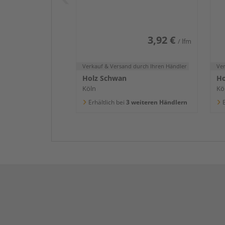
2400x58x16mm
2
3,92 €
/ lfm
Verkauf & Versand
durch Ihren Händler
Ve
Holz Schwan
Ho
Köln
Kö
Erhältlich bei
3 weiteren Händlern
E