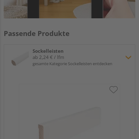
Passende Produkte
Sockelleisten
ab 2,24 € / lfm
gesamte Kategorie Sockelleisten entdecken
Hoc
Kie
24