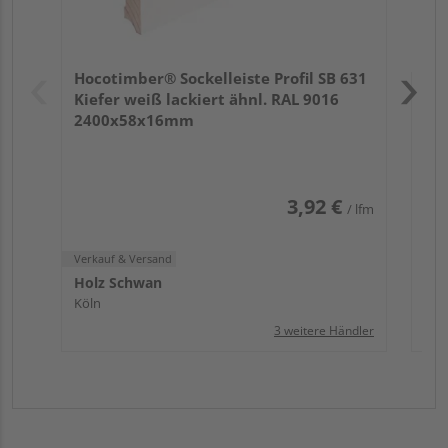
Verk
Hol
Hocotimber® Sockelleiste Profil SB 631
Köl
Kiefer weiß lackiert ähnl. RAL 9016
2400x58x16mm
3,92 €
/ lfm
Verkauf & Versand
Holz Schwan
Köln
3 weitere Händler