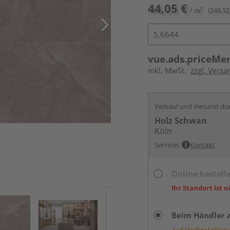
44,05 €
/ m²
(249,52
vue.ads.priceMe
inkl. MwSt.
zzgl. Versa
Verkauf und Versand du
Holz Schwan
Köln
Services
Kontakt
Online bestell
Ihr Standort ist n
Beim Händler 
Auf Vorbestellun