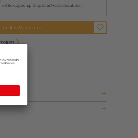
antBox.option.pickup.laterAvailable.subtext
In den Warenkorb
fragen