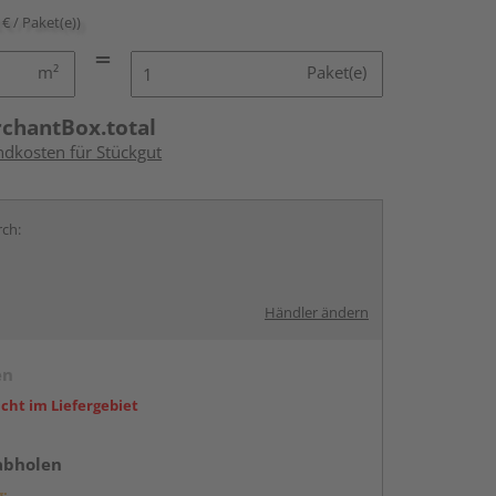
 € / Paket(e))
m²
Paket(e)
rchantBox.total
ndkosten für Stückgut
rch:
Händler ändern
en
icht im Liefergebiet
abholen
g: