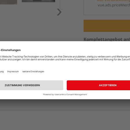
vue.ads.priceMerch
Komplettangebot an