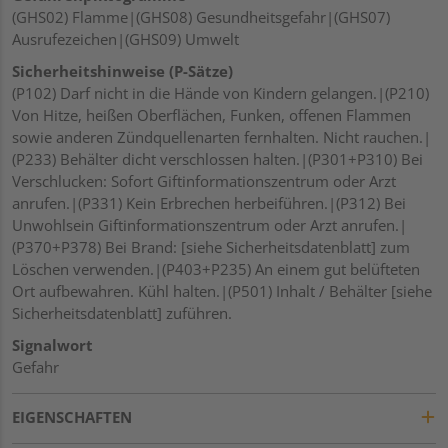
(GHS02) Flamme|(GHS08) Gesundheitsgefahr|(GHS07)
Ausrufezeichen|(GHS09) Umwelt
Sicherheitshinweise (P-Sätze)
(P102) Darf nicht in die Hände von Kindern gelangen.|(P210)
Von Hitze, heißen Oberflächen, Funken, offenen Flammen
sowie anderen Zündquellenarten fernhalten. Nicht rauchen.|
(P233) Behälter dicht verschlossen halten.|(P301+P310) Bei
Verschlucken: Sofort Giftinformationszentrum oder Arzt
anrufen.|(P331) Kein Erbrechen herbeiführen.|(P312) Bei
Unwohlsein Giftinformationszentrum oder Arzt anrufen.|
(P370+P378) Bei Brand: [siehe Sicherheitsdatenblatt] zum
Löschen verwenden.|(P403+P235) An einem gut belüfteten
Ort aufbewahren. Kühl halten.|(P501) Inhalt / Behälter [siehe
Sicherheitsdatenblatt] zuführen.
Signalwort
Gefahr
EIGENSCHAFTEN