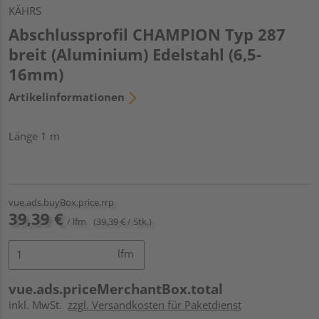
KÄHRS
Abschlussprofil CHAMPION Typ 287
breit (Aluminium) Edelstahl (6,5-
16mm)
Artikelinformationen
Länge 1 m
vue.ads.buyBox.price.rrp
39,39 €
/ lfm
(39,39 € / Stk.)
lfm
vue.ads.priceMerchantBox.total
inkl. MwSt.
zzgl. Versandkosten für Paketdienst