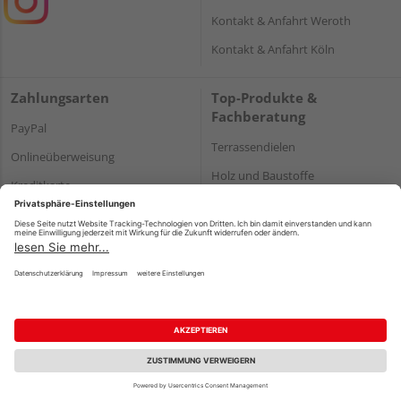
Kontakt & Anfahrt Weroth
Kontakt & Anfahrt Köln
Zahlungsarten
Top-Produkte &
Fachberatung
PayPal
Terrassendielen
Onlineüberweisung
Holz und Baustoffe
Kreditkarte
Parkett
Rechnung*
*Bonität vorausgesetzt
Impressum
Datenschutz
AGB
Barrierefreiheitserklärung
Vertrag widerrufen
©
HolzLand GmbH