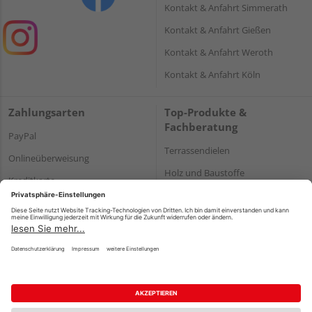
Kontakt & Anfahrt Simmerath
Kontakt & Anfahrt Gießen
Kontakt & Anfahrt Weroth
Kontakt & Anfahrt Köln
Zahlungsarten
Top-Produkte &
Fachberatung
PayPal
Terrassendielen
Onlineüberweisung
Holz und Baustoffe
Kreditkarte
Parkett
Rechnung*
*Bonität vorausgesetzt
Impressum
Datenschutz
AGB
Barrierefreiheitserklärung
Vertrag widerrufen