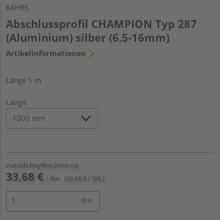
KÄHRS
Abschlussprofil CHAMPION Typ 287
(Aluminium) silber (6,5-16mm)
Artikelinformationen
Länge 1 m
Länge
vue.ads.buyBox.price.rrp
33,68 €
/ lfm
(33,68 € / Stk.)
lfm