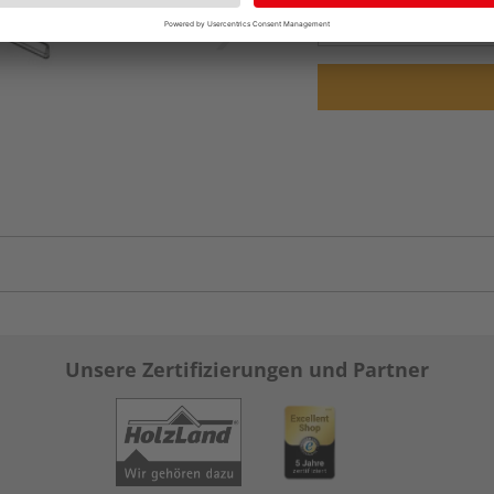
vue.ads.priceMerch
Unsere Zertifizierungen und Partner