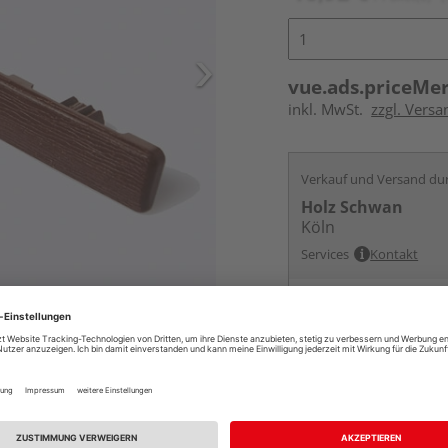
vue.ads.priceMe
inkl. MwSt.
zzgl. Versa
Verkauf und Versand du
Holz Schwan
Köln
Services
Kontakt
Online bestell
Auf Vorbestellun
packungseinheit, etc.) gemäß
vue.ads.priceMerch
Beim Händler 
Auf Vorbestellun