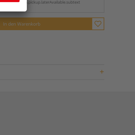
antBox.option.pickup.laterAvailable.subtext
In den Warenkorb