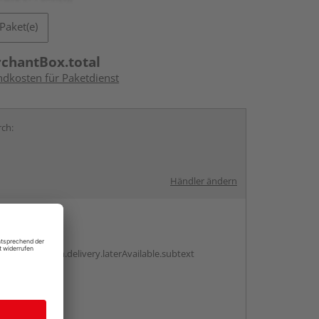
Paket(e)
rchantBox.total
ndkosten für Paketdienst
rch:
Händler ändern
en
g:
antBox.option.delivery.laterAvailable.subtext
abholen
g: