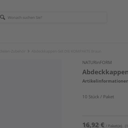
dielen-Zubehör
Abdeckkappen-Set DIE KOMPAKTE Braun
NATURinFORM
Abdeckkappen
Artikelinformatione
10 Stück / Paket
16,92 €
/ Paket(e)
(