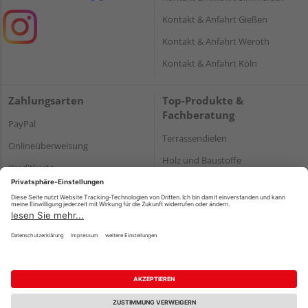
Kontakt & Anfahrt Gießen
Kontakt & Anfahrt Weroth
Kontakt & Anfahrt Köln
Zahlungsarten
Top-Produkte &
Fachberatung
PayPal
Terrassendielen
Onlineüberweisung
Holz und Baustoffe
Kreditkarte
Parkett
Rechnung*
*Bonität vorausgesetzt
Impressum
Datenschutz
AGB
Barrierefreiheitserklärung
Vertrag widerrufen