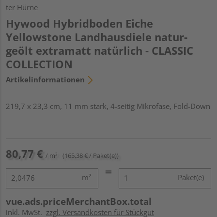
ter Hürne
Hywood Hybridboden Eiche
Yellowstone Landhausdiele natur-
geölt extramatt natürlich - CLASSIC
COLLECTION
Artikelinformationen
219,7 x 23,3 cm, 11 mm stark, 4-seitig Mikrofase, Fold-Down
80,77 €
/ m²
(165,38 € / Paket(e))
m²
Paket(e)
vue.ads.priceMerchantBox.total
inkl. MwSt.
zzgl. Versandkosten für Stückgut