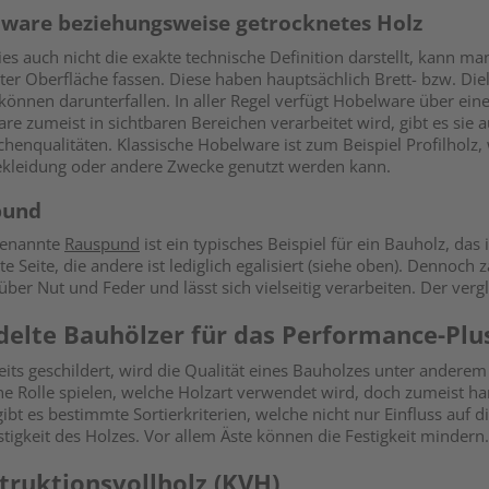
ware beziehungsweise getrocknetes Holz
es auch nicht die exakte technische Definition darstellt, kann m
ter Oberfläche fassen. Diese haben hauptsächlich Brett- bzw. Die
 können darunterfallen. In aller Regel verfügt Hobelware über ei
re zumeist in sichtbaren Bereichen verarbeitet wird, gibt es sie
chenqualitäten. Klassische Hobelware ist zum Beispiel Profilholz,
leidung oder andere Zwecke genutzt werden kann.
pund
genannte
Rauspund
ist ein typisches Beispiel für ein Bauholz, das
e Seite, die andere ist lediglich egalisiert (siehe oben). Dennoc
über Nut und Feder und lässt sich vielseitig verarbeiten. Der verg
delte Bauhölzer für das Performance-Plu
eits geschildert, wird die Qualität eines Bauholzes unter ander
ne Rolle spielen, welche Holzart verwendet wird, doch zumeist ha
ibt es bestimmte Sortierkriterien, welche nicht nur Einfluss auf 
stigkeit des Holzes. Vor allem Äste können die Festigkeit mindern.
truktionsvollholz (KVH)