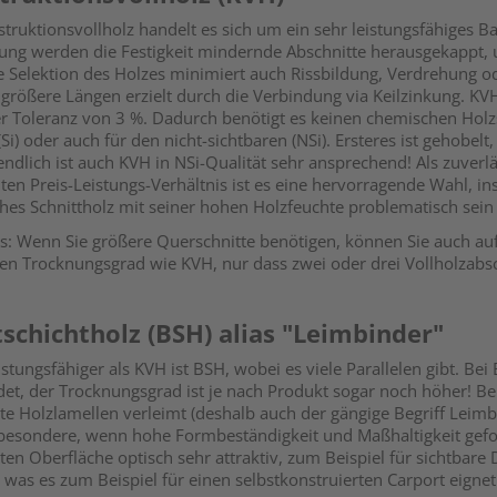
truktionsvollholz handelt es sich um ein sehr leistungsfähiges Bau
lung werden die Festigkeit mindernde Abschnitte herausgekappt, 
le Selektion des Holzes minimiert auch Rissbildung, Verdrehung
größere Längen erzielt durch die Verbindung via Keilzinkung. KVH
er Toleranz von 3 %. Dadurch benötigt es keinen chemischen Holzsc
(Si) oder auch für den nicht-sichtbaren (NSi). Ersteres ist gehobelt
endlich ist auch KVH in NSi-Qualität sehr ansprechend! Als zuver
nten Preis-Leistungs-Verhältnis ist es eine hervorragende Wahl, 
ches Schnittholz mit seiner hohen Holzfeuchte problematisch sein
s: Wenn Sie größere Querschnitte benötigen, können Sie auch au
en Trocknungsgrad wie KVH, nur dass zwei oder drei Vollholzabs
tschichtholz (BSH) alias "Leimbinder"
stungsfähiger als KVH ist BSH, wobei es viele Parallelen gibt. Bei
et, der Trocknungsgrad ist je nach Produkt sogar noch höher! B
te Holzlamellen verleimt (deshalb auch der gängige Begriff Leimb
sbesondere, wenn hohe Formbeständigkeit und Maßhaltigkeit geford
ten Oberfläche optisch sehr attraktiv, zum Beispiel für sichtbar
 was es zum Beispiel für einen selbstkonstruierten Carport eignet