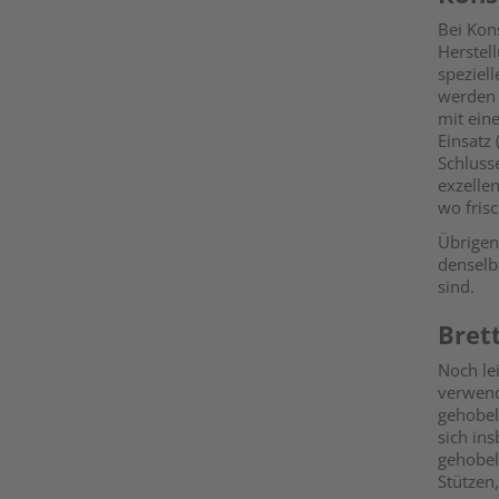
Bei Kons
Herstel
speziel
werden 
mit ein
Einsatz 
Schluss
exzelle
wo fris
Übrigen
denselb
sind.
Bret
Noch lei
verwend
gehobel
sich in
gehobel
Stützen,