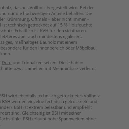
holz, das aus Vollholz hergestellt wird. Bei der
und nur die hochwertigen Anteile behalten. Die
 oder Krümmung. Oftmals – aber nicht immer –
 ist technisch getrocknet auf 15 % Holzfeuchte
hutz. Erhältlich ist KVH für den sichtbaren
, letzteres aber auch mindestens egalisiert.
lässiges, maßhaltiges Bauholz mit einem
insbesondere für den Innenbereich oder Möbelbau,
 kann.
f
Duo-
und Triobalken setzen. Diese haben
chnitte bzw. -Lamellen mit Melaminharz verleimt
 BSH wird ebenfalls technisch getrocknetes Vollholz
ei BSH werden einzelne technisch getrocknete und
inder). BSH ist extrem belastbar und empfiehlt
ert sind. Gleichzeitig ist BSH mit seiner
e Dachstühle. BSH erlaubt hohe Spannweiten ohne
.