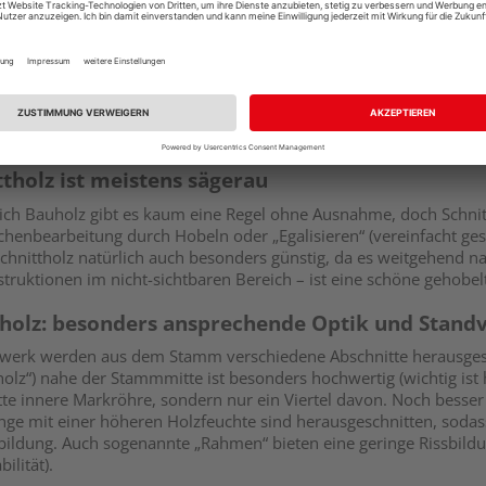
gsklima anzupassen, bevor man sie verarbeitet. Im Innenbereich
ßen. Ergo ist im Innenbereich ein besser getrocknetes Holz gefrag
 und präziser die Verarbeitung sein muss, desto wichtiger ist a
e Holzfeuchte! Auf Konstruktionsseite ist es oftmals ratsam, au
zes zu erlauben, zum Beispiel bei einer
Holzfassade
, die großen 
echnischen Trocknung erfüllen die später beschriebenen Bauhölze
igkeit und Rissarmut.
ttholz ist meistens sägerau
ich Bauholz gibt es kaum eine Regel ohne Ausnahme, doch Schnittho
chenbearbeitung durch Hobeln oder „Egalisieren“ (vereinfacht ge
chnittholz natürlich auch besonders günstig, da es weitgehend n
truktionen im nicht-sichtbaren Bereich – ist eine schöne gehobelt
holz: besonders ansprechende Optik und Stan
werk werden aus dem Stamm verschiedene Abschnitte herausgesc
holz“) nahe der Stammmitte ist besonders hochwertig (wichtig ist 
te innere Markröhre, sondern nur ein Viertel davon. Noch besser 
inge mit einer höheren Holzfeuchte sind herausgeschnitten, soda
sbildung. Auch sogenannte „Rahmen“ bieten eine geringe Rissbild
ilität).