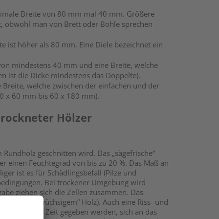
aximale Breite von 80 mm mal 40 mm. Größere
ft, obwohl man von Brett oder Bohle sprechen
 ist höher als 80 mm. Eine Diele bezeichnet ein
e von mindestens 40 mm und eine Breite, welche
n ist die Dicke mindestens das Doppelte).
Breite, welche zwischen der einfachen und der
 60 x 60 mm bis 60 x 180 mm).
trockneter Hölzer
m Rundholz geschnitten wird. Das „sägefrische“
ber einen Feuchtegrad von bis zu 20 %. Das Maß an
liger ist es für Schädlingsbefall (Pilze und
ßenbedingungen. Bei trockener Umgebung wird
gabe ziehen sich die Zellen zusammen. Das
ere bei „drehwüchsigem“ Holz). Auch eine Riss- und
olzprodukten Zeit gegeben werden, sich an das