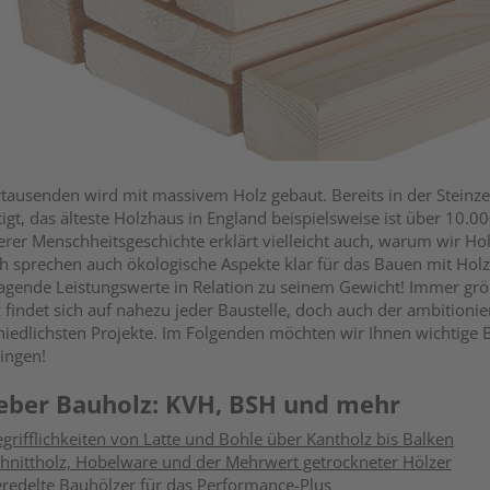
hrtausenden wird mit massivem Holz gebaut. Bereits in der Stein
igt, das älteste Holzhaus in England beispielsweise ist über 10.0
erer Menschheitsgeschichte erklärt vielleicht auch, warum wir H
ch sprechen auch ökologische Aspekte klar für das Bauen mit Holz.
agende Leistungswerte in Relation zu seinem Gewicht! Immer größe
 findet sich auf nahezu jeder Baustelle, doch auch der ambitioni
hiedlichsten Projekte. Im Folgenden möchten wir Ihnen wichtige B
ingen!
eber Bauholz: KVH, BSH und mehr
grifflichkeiten von Latte und Bohle über Kantholz bis Balken
hnittholz, Hobelware und der Mehrwert getrockneter Hölzer
redelte Bauhölzer für das Performance-Plus