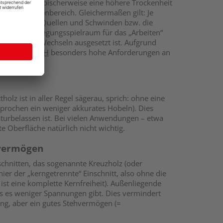
 herrscht typischerweise eine höhere Trockenheit
t als im Außenbereich. Gleichermaßen gilt: Je
uch das Thema Quellen und Schwinden bzw. die
sreichend Bewegungsspielraum für das „Arbeiten“
klimatischen Wechseln ausgesetzt ist. Aufgrund
r
KVH
und
BSH
besonders hohe Anforderungen an
lz ist in aller Regel sägerau, sprich: ohne eine
sprochen ein weniger akkurates Hobeln). Dies
aturbelassen ist. Bei vielen Anwendungen – etwa
e Oberfläche natürlich nicht wichtig.
dvermögen
hnitten, das sogenannte Kreuzholz (oder
hier der „kerngetrennte“ Einschnitt, also ohne die
ist eine komplette Kernfreiheit). Außenliegende
ss es weniger Spannungen gibt. Dies vermindert
ung, aber ein gutes Stehvermögen (=