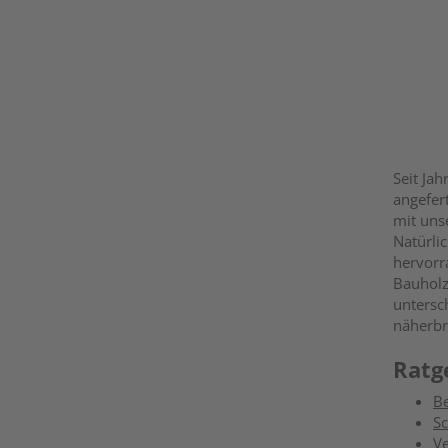
Seit Ja
angefert
mit uns
Natürli
hervorr
Bauholz
untersc
näherbr
Ratg
Be
Sc
Ve