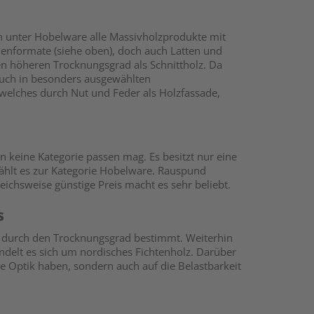
an unter Hobelware alle Massivholzprodukte mit
lenformate (siehe oben), doch auch Latten und
nen höheren Trocknungsgrad als Schnittholz. Da
 auch in besonders ausgewählten
 welches durch Nut und Feder als Holzfassade,
 in keine Kategorie passen mag. Es besitzt nur eine
h zählt es zur Kategorie Hobelware. Rauspund
leichsweise günstige Preis macht es sehr beliebt.
s
em durch den Trocknungsgrad bestimmt. Weiterhin
ndelt es sich um nordisches Fichtenholz. Darüber
die Optik haben, sondern auch auf die Belastbarkeit