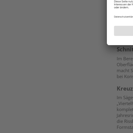
Umgebun
als drau
exakter
passend
des Hol
ihrer t
Maßhalt
Schni
Im Bere
Oberflä
macht S
bei Kons
Kreuz
Im Säge
„Viertel
komplet
Jahresr
die Ris
Formstab