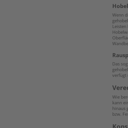
Hobel
Wenn di
gehobel
Leisten
Hobelwa
Oberflä
Wandbek
Raus
Das so
gehobelt
verfügt 
Vere
Wie ber
kann ei
hinaus g
bzw. Fe
Kons