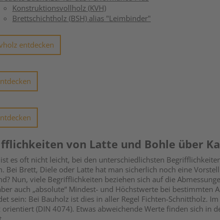
Konstruktionsvollholz (KVH)
Brettschichtholz (BSH) alias "Leimbinder"
vholz entdecken
ntdecken
ntdecken
ifflichkeiten von Latte und Bohle über Ka
 ist es oft nicht leicht, bei den unterschiedlichsten Begrifflichke
. Bei Brett, Diele oder Latte hat man sicherlich noch eine Vorstel
d? Nun, viele Begrifflichkeiten beziehen sich auf die Abmessunge
 aber auch „absolute“ Mindest- und Höchstwerte bei bestimmten
et sein: Bei Bauholz ist dies in aller Regel Fichten-Schnittholz.
 orientiert (DIN 4074). Etwas abweichende Werte finden sich in d
t.