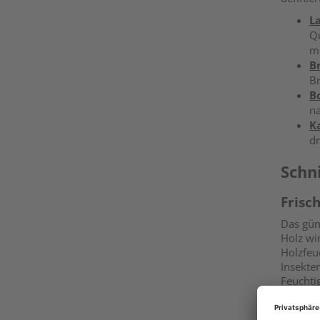
L
Qu
m
B
Br
B
na
K
dr
Schn
Frisc
Das gün
Holz wi
Holzfeuc
Insekte
Feuchti
Resulta
Fugenbi