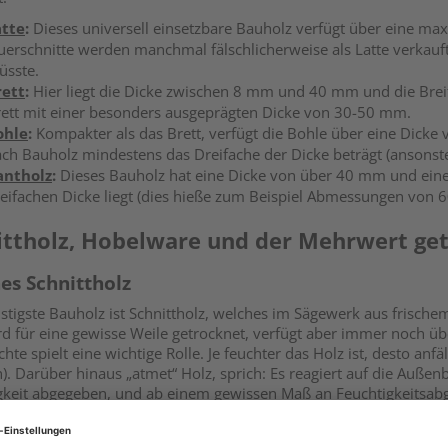
atte
:
Dieses universell einsetzbare Bauholz verfügt über eine m
erschnitte werden manchmal fälschlicherweise als Latte verkau
üsste.
rett
:
Hier liegt die Dicke zwischen 8 mm und 40 mm und die Breite
ett mit einer besonders ausgeprägten Dicke von 30-50 mm.
ohle
:
Kompakter als das Brett, verfügt die Bohle über eine Dick
ch Bauholz mindestens das Dreifache der Dicke beträgt (ansonste
antholz
:
Dieses Bauholz hat eine Dicke von über 40 mm und eine 
eifachen Dicke liegt (dies hieße zum Beispiel Abmessungen von
ittholz, Hobelware und der Mehrwert ge
hes Schnittholz
stigste Bauholz ist Schnittholz, welches im Sägewerk aus frische
rd für eine gewisse Weile getrocknet, verfügt aber immer noch ü
hte spielt eine wichtige Rolle. Je feuchter das Holz ist, desto anfäl
n). Darüber hinaus „atmet“ Holz, sprich: Es reagiert auf die Au
gkeit abgegeben, und ab einem gewissen Maß an Feuchtigkeitsab
t: Das Holz schwindet, eventuell verzieht es sich auch (insbesond
ldung kann das Ergebnis sein. Aus diesem Grund sollten vielen H