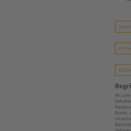
Massi
KVH e
BSH e
Begr
Als Laie
behalten
Rauspun
Breite,
verwend
Bauholz
definier