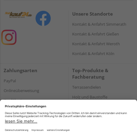
Unsere Standorte
Kontakt & Anfahrt Simmerath
Kontakt & Anfahrt Gießen
Kontakt & Anfahrt Weroth
Kontakt & Anfahrt Köln
Zahlungsarten
Top-Produkte &
Fachberatung
PayPal
Terrassendielen
Onlineüberweisung
Holz und Baustoffe
Kreditkarte
Parkett
Rechnung*
*Bonität vorausgesetzt