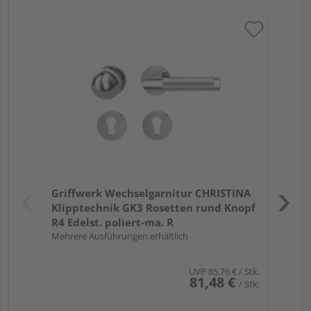
Gri
(Sc
Meh
Verk
Hol
Griffwerk Wechselgarnitur CHRISTINA
Köl
Klipptechnik GK3 Rosetten rund Knopf
R4 Edelst. poliert-ma. R
Mehrere Ausführungen erhältlich
UVP
85,76 €
/ Stk.
81,48 €
/ Stk.