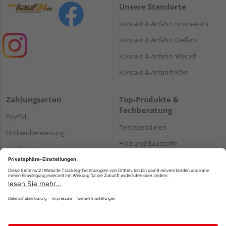
Unsere Standorte
Kontakt & Anfahrt Simmerath
Kontakt & Anfahrt Gießen
Kontakt & Anfahrt Weroth
Kontakt & Anfahrt Köln
Zahlungsarten
Top-Produkte &
Fachberatung
PayPal
Terrassendielen
Onlineüberweisung
Holz und Baustoffe
Kreditkarte
Parkett
Rechnung*
*Bonität vorausgesetzt
Impressum
Datenschutz
AGB
Barrierefreiheitserklärung