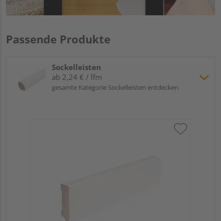
Passende Produkte
Sockelleisten
ab 2,24 € / lfm
gesamte Kategorie Sockelleisten entdecken
Hoc
Kie
24