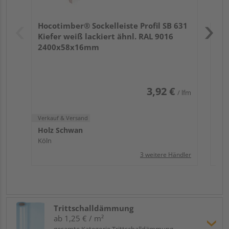
Verk
Hol
Hocotimber® Sockelleiste Profil SB 631
Köl
Kiefer weiß lackiert ähnl. RAL 9016
2400x58x16mm
3,92 €
/ lfm
Verkauf & Versand
Holz Schwan
Köln
3 weitere Händler
Trittschalldämmung
ab 1,25 € / m²
gesamte Kategorie Trittschalldämmung