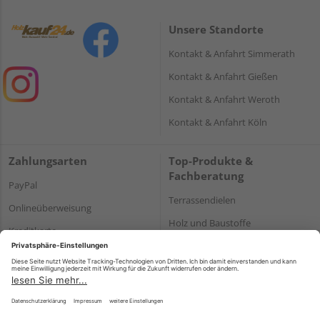
Unsere Standorte
Kontakt & Anfahrt Simmerath
Kontakt & Anfahrt Gießen
Kontakt & Anfahrt Weroth
Kontakt & Anfahrt Köln
Zahlungsarten
Top-Produkte &
Fachberatung
PayPal
Terrassendielen
Onlineüberweisung
Holz und Baustoffe
Kreditkarte
Parkett
Rechnung*
*Bonität vorausgesetzt