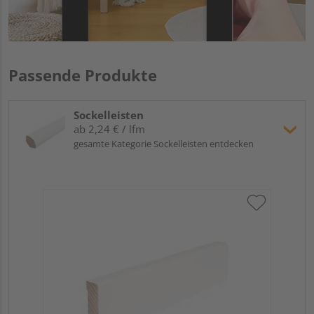
Passende Produkte
Sockelleisten
ab 2,24 € / lfm
gesamte Kategorie Sockelleisten entdecken
Hoc
Kie
24