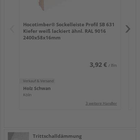
Verk
Hol
Hocotimber® Sockelleiste Profil SB 631
Köl
Kiefer weiß lackiert ähnl. RAL 9016
2400x58x16mm
3,92 €
/ lfm
Verkauf & Versand
Holz Schwan
Köln
3 weitere Händler
Trittschalldämmung